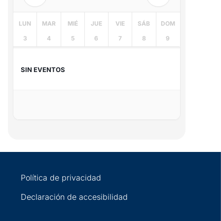
LUN
MAR
MIÉ
JUE
VIE
SÁB
DOM
3
4
5
6
7
8
9
SIN EVENTOS
Política de privacidad
Declaración de accesibilidad