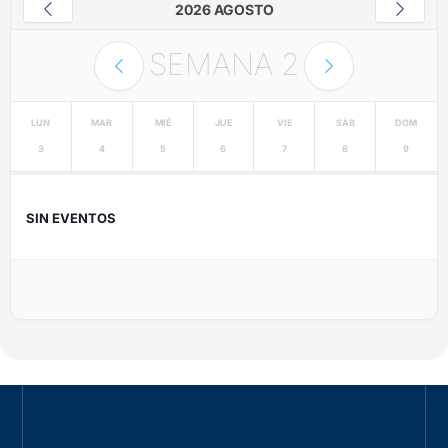
2026 AGOSTO
SEMANA
2
LUN
MAR
MIÉ
JUE
VIE
SÁB
DOM
3
4
5
6
7
8
9
SIN EVENTOS