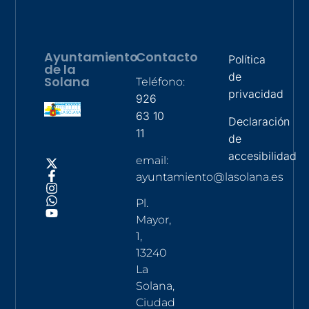
Ayuntamiento
Contacto
Política
de la
de
Solana
Teléfono:
privacidad
926
63 10
Declaración
11
de
accesibilidad
email:
ayuntamiento@lasolana.es
Pl.
Mayor,
1,
13240
La
Solana,
Ciudad