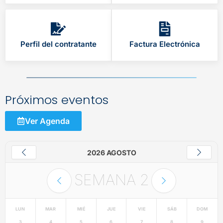
Perfil del contratante
Factura Electrónica
Próximos eventos
Ver Agenda
2026 AGOSTO
SEMANA
2
LUN
MAR
MIÉ
JUE
VIE
SÁB
DOM
3
4
5
6
7
8
9