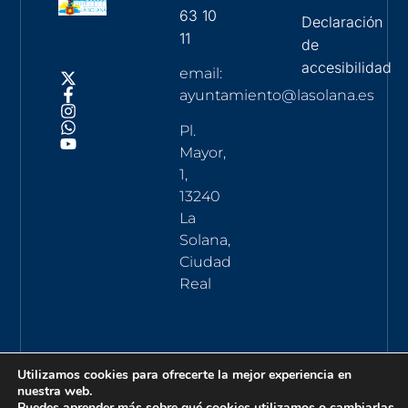
63 10
Declaración
11
de
accesibilidad
email:
ayuntamiento@lasolana.es
Pl.
Mayor,
1,
13240
La
Solana,
Ciudad
Real
Utilizamos cookies para ofrecerte la mejor experiencia en
nuestra web.
Puedes aprender más sobre qué cookies utilizamos o cambiarlas