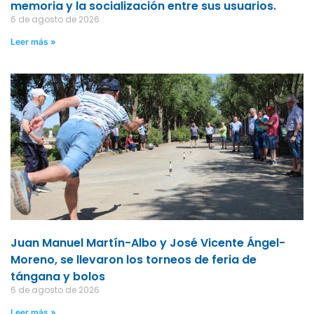
memoria y la socialización entre sus usuarios.
6 de agosto de 2026
Leer más »
Juan Manuel Martín-Albo y José Vicente Ángel-
Moreno, se llevaron los torneos de feria de
tángana y bolos
6 de agosto de 2026
Leer más »