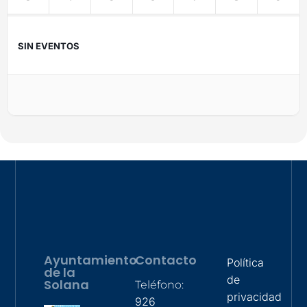
SIN EVENTOS
Ayuntamiento
Contacto
Política
de la
de
Solana
Teléfono:
privacidad
926