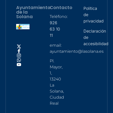
Ayuntamiento
Contacto
Política
de la
de
Solana
Teléfono:
privacidad
926
63 10
Declaración
11
de
accesibilidad
email:
ayuntamiento@lasolana.es
Pl.
Mayor,
1,
13240
La
Solana,
Ciudad
Real