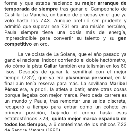
forma y que estaba haciendo su
mejor arranque de
temporada de siempre
tras ganar el Campeonato de
Castilla-La Mancha, un banco de pruebas en el que ya
voló hasta los 7.43. Aunque prefirió ser prudente y
admitió que superar ese 7.31 era una misión hercúlea,
Paula siempre tiene una dosis más de energía,
imprescindible para convertir su talento y su
gen
competitivo
en oro.
La velocista de La Solana, que el año pasado ya
ganó el nacional indoor corriendo el doble hectómetro,
vio cómo la pista
Gallur
también era talismán en los 60
lisos. Después de ganar la semifinal con el mejor
tiempo (7.32), que ya era
plusmarca personal
, en la
final aún tenía reserva para más. La sevillana
Maribel
Pérez
era, a priori, la atleta a batir, entre otras cosas
porque llegaba con mejor marca. Pero cada carrera es
un mundo y Paula, tras remontar una salida discreta,
recuperó a tiempo para entrar como un cohete en
primera posición, bajando el crono hasta esos
estratosféricos 7.29,
quinta mejor marca española de
todos los tiempos
, a 6 centésimas de los míticos 7.23
de Sandra Mayers (1990).