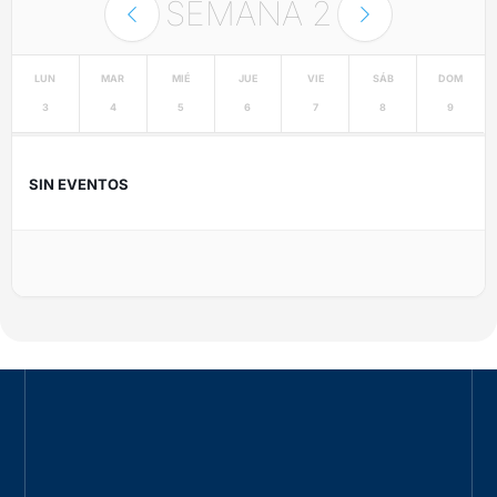
SEMANA
2
LUN
MAR
MIÉ
JUE
VIE
SÁB
DOM
3
4
5
6
7
8
9
SIN EVENTOS