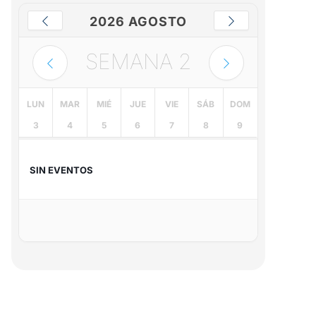
2026 AGOSTO
SEMANA
2
LUN
MAR
MIÉ
JUE
VIE
SÁB
DOM
3
4
5
6
7
8
9
SIN EVENTOS