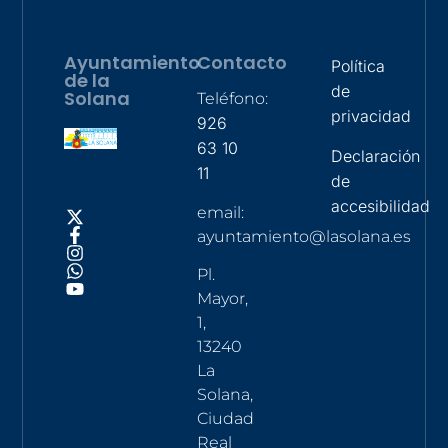
Ayuntamiento
Contacto
Política
de la
de
Solana
Teléfono:
privacidad
926
63 10
Declaración
11
de
accesibilidad
email:
ayuntamiento@lasolana.es
Pl.
Mayor,
1,
13240
La
Solana,
Ciudad
Real