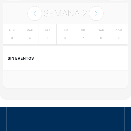
SEMANA
2
LUN
MAR
MIÉ
JUE
VIE
SÁB
DOM
3
4
5
6
7
8
9
SIN EVENTOS