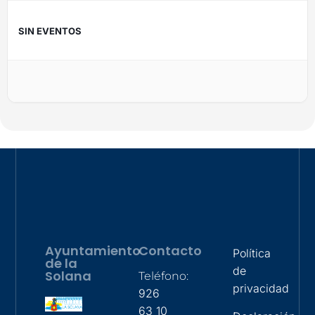
SIN EVENTOS
Ayuntamiento
Contacto
Política
de la
de
Solana
Teléfono:
privacidad
926
63 10