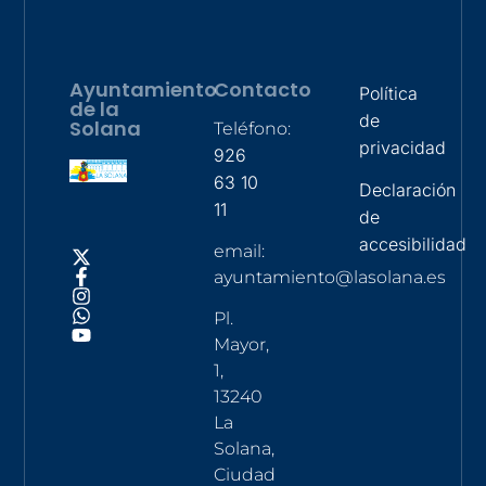
Ayuntamiento
Contacto
Política
de la
de
Solana
Teléfono:
privacidad
926
63 10
Declaración
11
de
accesibilidad
email:
ayuntamiento@lasolana.es
Pl.
Mayor,
1,
13240
La
Solana,
Ciudad