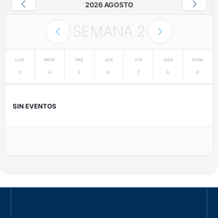
2026 AGOSTO
SEMANA
2
LUN
MAR
MIÉ
JUE
VIE
SÁB
DOM
3
4
5
6
7
8
9
SIN EVENTOS