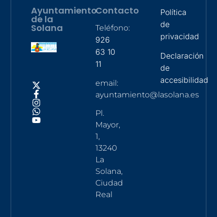
Ayuntamiento
Contacto
Política
de la
de
Solana
Teléfono:
privacidad
926
63 10
Declaración
11
de
accesibilidad
email:
ayuntamiento@lasolana.es
Pl.
Mayor,
1,
13240
La
Solana,
Ciudad
Real