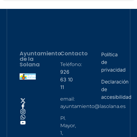
Ayuntamiento
Contacto
Política
de la
de
Solana
Teléfono:
privacidad
926
63 10
Declaración
11
de
accesibilidad
email:
ayuntamiento@lasolana.es
Pl.
Mayor,
1,