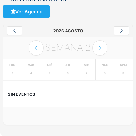
Ver Agenda
2026 AGOSTO
SEMANA
2
LUN
MAR
MIÉ
JUE
VIE
SÁB
DOM
3
4
5
6
7
8
9
SIN EVENTOS