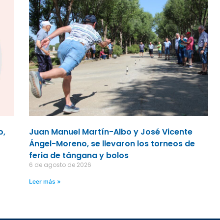
o,
Juan Manuel Martín-Albo y José Vicente
Ángel-Moreno, se llevaron los torneos de
feria de tángana y bolos
6 de agosto de 2026
Leer más »