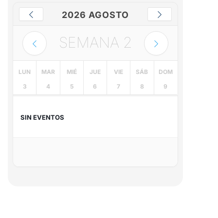
2026 AGOSTO
SEMANA
2
LUN
MAR
MIÉ
JUE
VIE
SÁB
DOM
3
4
5
6
7
8
9
SIN EVENTOS