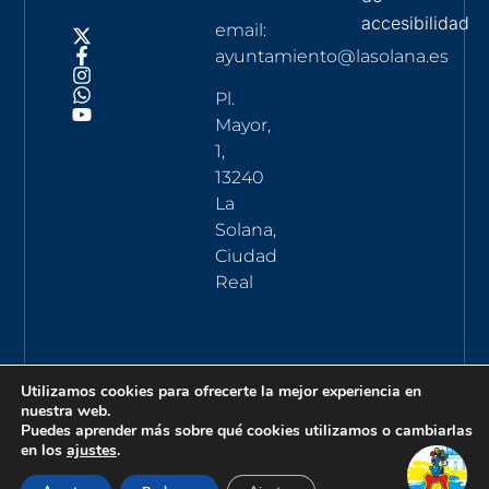
accesibilidad
email:
ayuntamiento@lasolana.es
Pl.
Mayor,
1,
13240
La
Solana,
Ciudad
Real
Utilizamos cookies para ofrecerte la mejor experiencia en
nuestra web.
Puedes aprender más sobre qué cookies utilizamos o cambiarlas
en los
ajustes
.