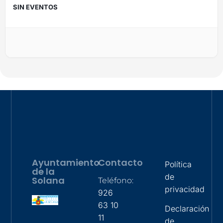
SIN EVENTOS
Ayuntamiento
Contacto
Política
de la
de
Solana
Teléfono:
privacidad
926
63 10
Declaración
11
de