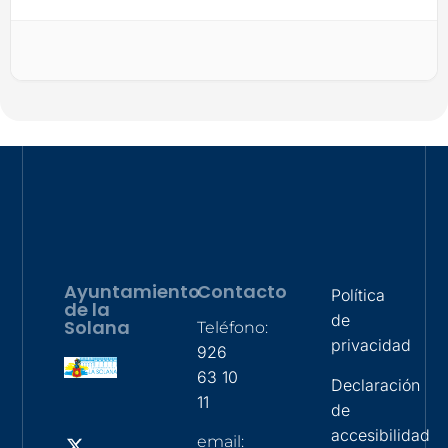
Ayuntamiento
Contacto
Política
de la
de
Solana
Teléfono:
privacidad
926
63 10
Declaración
11
de
accesibilidad
email: