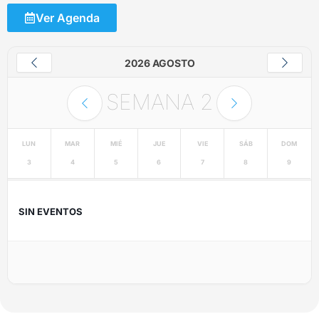
Ver Agenda
2026 AGOSTO
SEMANA
2
LUN
MAR
MIÉ
JUE
VIE
SÁB
DOM
3
4
5
6
7
8
9
SIN EVENTOS