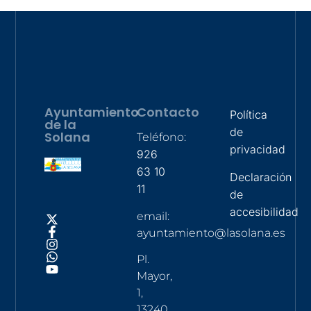
Ayuntamiento
Contacto
Política
de la
de
Solana
Teléfono:
privacidad
926
63 10
Declaración
11
de
accesibilidad
email:
ayuntamiento@lasolana.es
Pl.
Mayor,
1,
13240