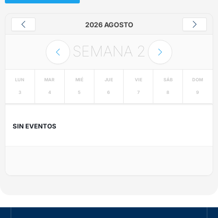
2026 AGOSTO
SEMANA
2
LUN
MAR
MIÉ
JUE
VIE
SÁB
DOM
3
4
5
6
7
8
9
SIN EVENTOS