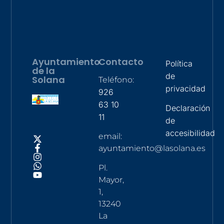
Ayuntamiento
Contacto
Política
de la
de
Solana
Teléfono:
privacidad
926
63 10
Declaración
11
de
accesibilidad
email:
ayuntamiento@lasolana.es
Pl.
Mayor,
1,
13240
La