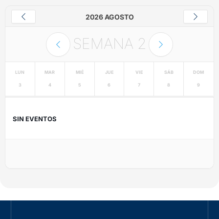
2026 AGOSTO
SEMANA
2
LUN
MAR
MIÉ
JUE
VIE
SÁB
DOM
3
4
5
6
7
8
9
SIN EVENTOS