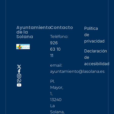
Ayuntamiento
Contacto
Política
de la
de
Solana
Teléfono:
privacidad
926
63 10
Declaración
11
de
accesibilidad
email:
ayuntamiento@lasolana.es
Pl.
Mayor,
1,
13240
La
Solana,