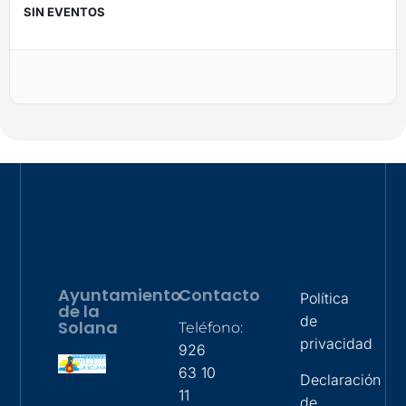
SIN EVENTOS
Ayuntamiento
Contacto
Política
de la
de
Solana
Teléfono:
privacidad
926
63 10
Declaración
11
de