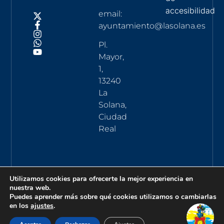
accesibilidad
email:
ayuntamiento@lasolana.es
Pl.
Mayor,
1,
13240
La
Solana,
Ciudad
Real
Utilizamos cookies para ofrecerte la mejor experiencia en
nuestra web.
Puedes aprender más sobre qué cookies utilizamos o cambiarlas
en los
ajustes
.