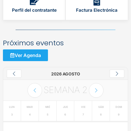
Perfil del contratante
Factura Electrónica
Próximos eventos
Ver Agenda
2026 AGOSTO
SEMANA
2
LUN
MAR
MIÉ
JUE
VIE
SÁB
DOM
3
4
5
6
7
8
9