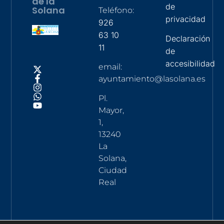
de la
de
Solana
Teléfono:
privacidad
926
63 10
Declaración
11
de
accesibilidad
email:
ayuntamiento@lasolana.es
Pl.
Mayor,
1,
13240
La
Solana,
Ciudad
Real