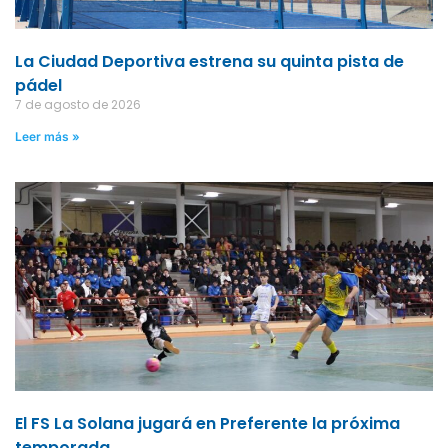
La Ciudad Deportiva estrena su quinta pista de
pádel
7 de agosto de 2026
Leer más »
El FS La Solana jugará en Preferente la próxima
temporada