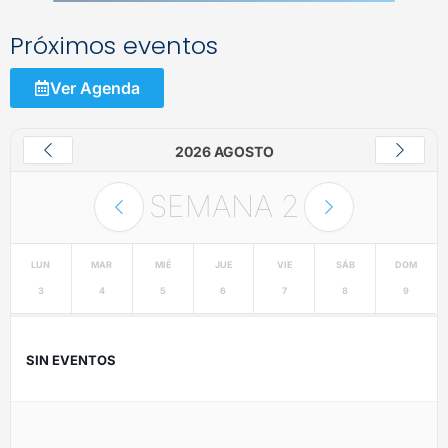
Próximos eventos
Ver Agenda
2026 AGOSTO
SEMANA
2
LUN
MAR
MIÉ
JUE
VIE
SÁB
DOM
3
4
5
6
7
8
9
SIN EVENTOS