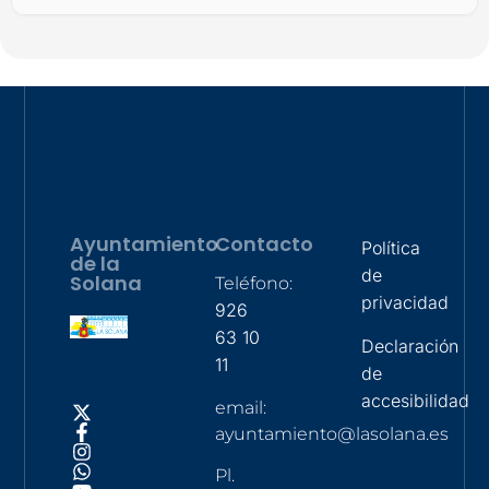
Ayuntamiento
Contacto
Política
de la
de
Solana
Teléfono:
privacidad
926
63 10
Declaración
11
de
accesibilidad
email:
ayuntamiento@lasolana.es
Pl.