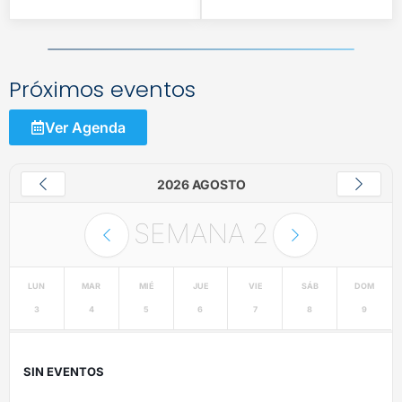
Próximos eventos
Ver Agenda
2026 AGOSTO
SEMANA
2
LUN
MAR
MIÉ
JUE
VIE
SÁB
DOM
3
4
5
6
7
8
9
SIN EVENTOS