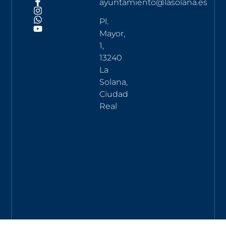
ayuntamiento@lasolana.es
Pl.
Mayor,
1,
13240
La
Solana,
Ciudad
Real