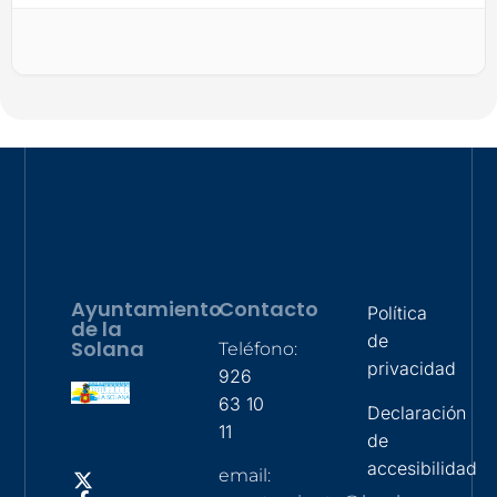
Ayuntamiento
Contacto
Política
de la
de
Solana
Teléfono:
privacidad
926
63 10
Declaración
11
de
accesibilidad
email: