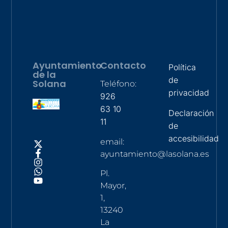
Ayuntamiento
Contacto
Política
de la
de
Solana
Teléfono:
privacidad
926
63 10
Declaración
11
de
accesibilidad
email:
ayuntamiento@lasolana.es
Pl.
Mayor,
1,
13240
La