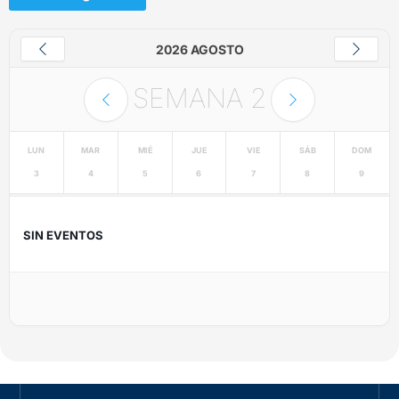
2026 AGOSTO
SEMANA
2
LUN
MAR
MIÉ
JUE
VIE
SÁB
DOM
3
4
5
6
7
8
9
SIN EVENTOS