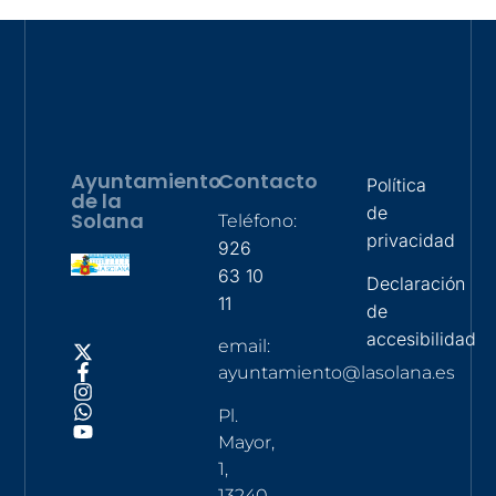
Ayuntamiento
Contacto
Política
de la
de
Solana
Teléfono:
privacidad
926
63 10
Declaración
11
de
accesibilidad
email:
ayuntamiento@lasolana.es
Pl.
Mayor,
1,
13240