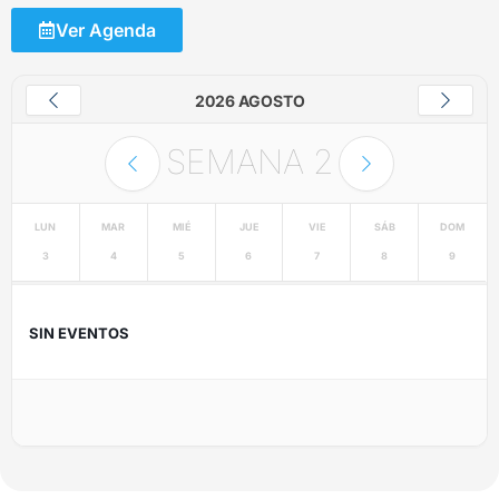
Ver Agenda
2026 AGOSTO
SEMANA
2
LUN
MAR
MIÉ
JUE
VIE
SÁB
DOM
3
4
5
6
7
8
9
SIN EVENTOS