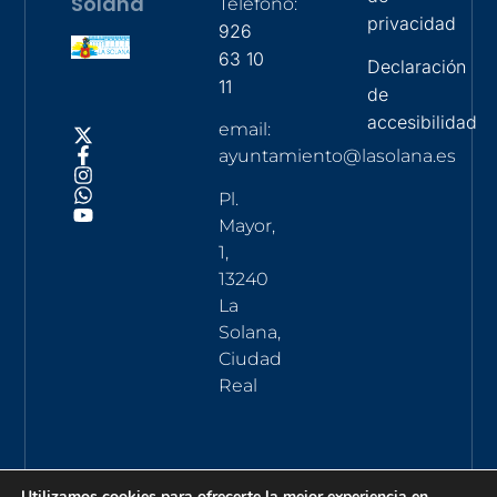
Solana
Teléfono:
privacidad
926
63 10
Declaración
11
de
accesibilidad
email:
ayuntamiento@lasolana.es
Pl.
Mayor,
1,
13240
La
Solana,
Ciudad
Real
Utilizamos cookies para ofrecerte la mejor experiencia en