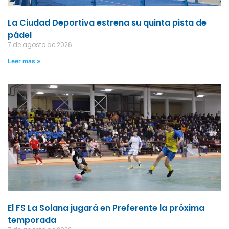
La Ciudad Deportiva estrena su quinta pista de
pádel
7 de agosto de 2026
Leer más »
El FS La Solana jugará en Preferente la próxima
temporada