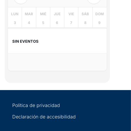
LUN
MAR
MIÉ
JUE
VIE
SÁB
DOM
3
4
5
6
7
8
9
SIN EVENTOS
Política de privacidad
Declaración de accesibilidad