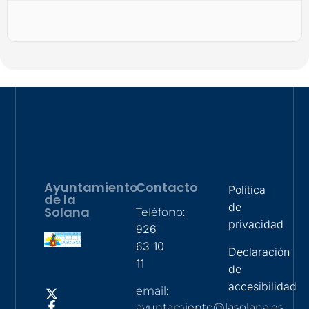
Ayuntamiento
Contacto
Política
de la
de
Solana
Teléfono:
privacidad
926
63 10
Declaración
11
de
accesibilidad
email:
ayuntamiento@lasolana.es