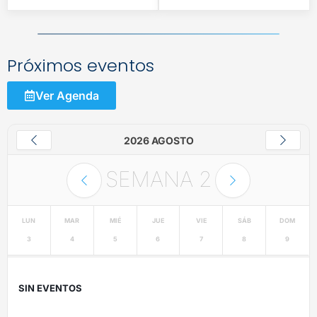
Próximos eventos
Ver Agenda
2026 AGOSTO
SEMANA
2
LUN
MAR
MIÉ
JUE
VIE
SÁB
DOM
3
4
5
6
7
8
9
SIN EVENTOS