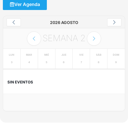
Ver Agenda
2026 AGOSTO
SEMANA
2
LUN
MAR
MIÉ
JUE
VIE
SÁB
DOM
3
4
5
6
7
8
9
SIN EVENTOS