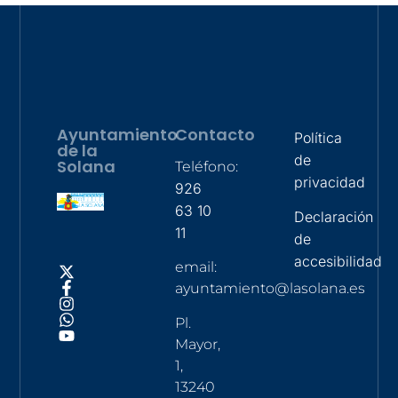
Ayuntamiento
Contacto
Política
de la
de
Solana
Teléfono:
privacidad
926
63 10
Declaración
11
de
accesibilidad
email:
ayuntamiento@lasolana.es
Pl.
Mayor,
1,
13240