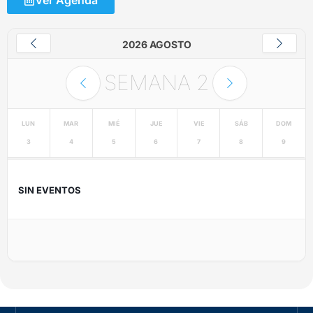
2026 AGOSTO
SEMANA
2
LUN
MAR
MIÉ
JUE
VIE
SÁB
DOM
3
4
5
6
7
8
9
SIN EVENTOS