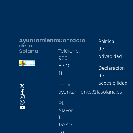
Ayuntamiento
Contacto
Política
de la
de
Solana
Teléfono:
privacidad
926
63 10
Declaración
11
de
accesibilidad
email:
ayuntamiento@lasolana.es
Pl.
Mayor,
1,
13240
La