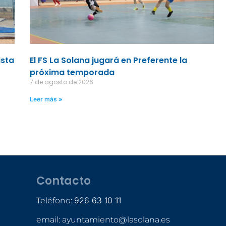
ista
El FS La Solana jugará en Preferente la
próxima temporada
7 de agosto de 2026
Leer más »
Contacto
926 63 10 11
Teléfono:
email: ayuntamiento@lasolana.es