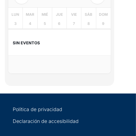
LUN
MAR
MIÉ
JUE
VIE
SÁB
DOM
3
4
5
6
7
8
9
SIN EVENTOS
Política de privacidad
Declaración de accesibilidad