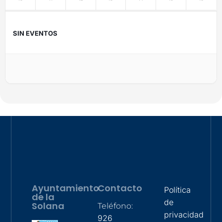
SIN EVENTOS
Ayuntamiento
Contacto
Política
de la
de
Solana
Teléfono:
privacidad
926