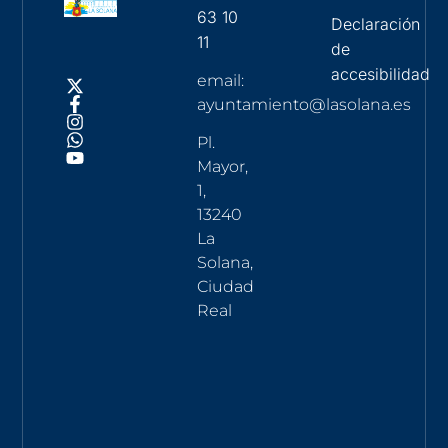
63 10
Declaración
11
de
accesibilidad
email:
ayuntamiento@lasolana.es
Pl.
Mayor,
1,
13240
La
Solana,
Ciudad
Real