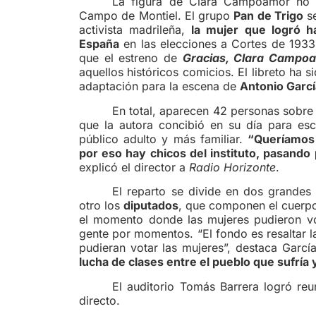
La figura de Clara Campoamor no 
Campo de Montiel. El grupo
Pan de Trigo
se
activista madrileña,
la mujer que logró h
España
en las elecciones a Cortes de 1933, 
que el estreno de
Gracias, Clara Campo
aquellos históricos comicios. El libreto ha 
adaptación para la escena de
Antonio Garc
En total, aparecen 42 personas sobre l
que la autora concibió en su día para es
público adulto y más familiar.
“Queríamos 
por eso hay chicos del instituto, pasando
explicó el director a
Radio Horizonte
.
El reparto se divide en dos grandes
otro los
diputados
, que componen el cuerpo 
el momento donde las mujeres pudieron vo
gente por momentos. “El fondo es resaltar 
pudieran votar las mujeres”, destaca Garc
lucha de clases entre el pueblo que sufría 
El auditorio Tomás Barrera logró re
directo.