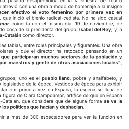
ha pasado desapercibida en la X Muestra de Teatro
 atrevió con una obra a modo de homenaje a la insigne
acer efectivo el voto femenino por primera vez en
que inició el bienio radical-cedista. No ha sido casual
amor
coincida con el mismo día, 19 de noviembre, de
sido cosa de la presidenta del grupo,
Isabel del Rey
, y la
ía-Catalán
como director.
as tablas, entre roles principales y figurantes. Una obra
colares y que el director ha retocado pensando en un
que participaran muchos sectores de la población y
 por maestros y gente de otras asociaciones locales”
,
 grupos; uno es el
pueblo llano
, pobre y analfabeto, y
legislativo de la época. Vestidos de época para exhibir
tar por primera vez en España, la escena se llena de
la figura de Clara Campoamor, artífice de que en España
ía-Catalán, que considera que de alguna forma
se ve la
y los políticos que hacían y deshacían.
unir a más de 300 espectadores para ver la función en