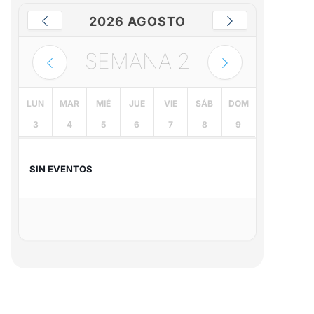
2026 AGOSTO
SEMANA
2
LUN
MAR
MIÉ
JUE
VIE
SÁB
DOM
3
4
5
6
7
8
9
SIN EVENTOS