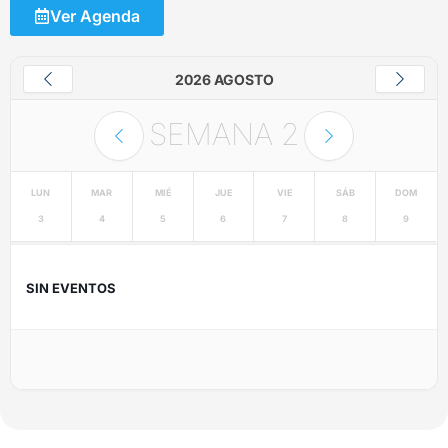
Ver Agenda
2026 AGOSTO
SEMANA
2
LUN
MAR
MIÉ
JUE
VIE
SÁB
DOM
3
4
5
6
7
8
9
SIN EVENTOS