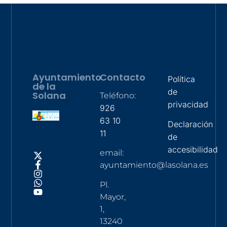
Ayuntamiento
Contacto
Política
de la
de
Solana
Teléfono:
privacidad
926
63 10
Declaración
11
de
accesibilidad
email:
ayuntamiento@lasolana.es
Pl.
Mayor,
1,
13240