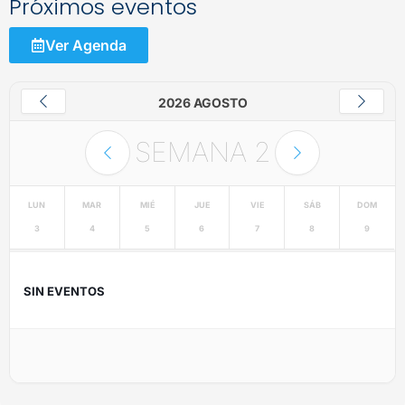
Próximos eventos
Ver Agenda
2026 AGOSTO
SEMANA
2
LUN
MAR
MIÉ
JUE
VIE
SÁB
DOM
3
4
5
6
7
8
9
SIN EVENTOS