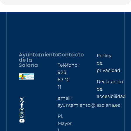
Ayuntamiento
Contacto
Política
de la
de
Solana
Teléfono:
privacidad
926
63 10
Declaración
11
de
accesibilidad
email:
ayuntamiento@lasolana.es
Pl.
Mayor,
1,