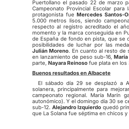
Puertollano el pasado 22 de marzo p
Campeonato Provincial Escolar para l
protagonista fue
Mercedes Santos-O
5.000 metros lisos, siendo campeona
respecto al registro acreditado el añ
momento y la marca conseguida en Puer
de España de fondo en pista, que se 
posibilidades de luchar por las med
Julián Moreno
.
En cuanto al resto de
en lanzamiento de peso sub-16,
María
parte,
Nayara Reinoso
fue plata en los
Buenos resultados en Albacete
El sábado día 29 se desplazó a Alb
solanera, principalmente para mejora
campeonato regional. María Marín ga
autonómico). Y el domingo día 30 se ce
sub-12.
Alejandro Izquierdo
quedó prime
que La Solana fue séptima en chicos y