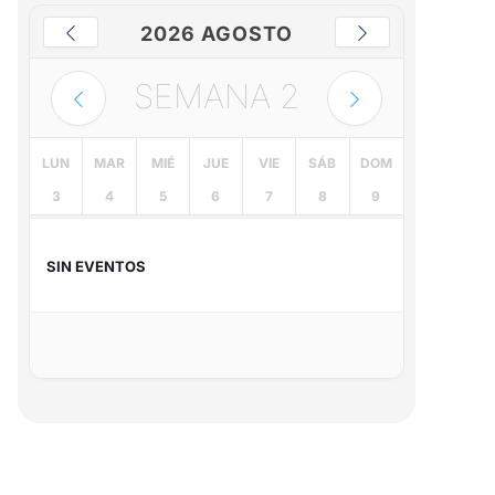
2026 AGOSTO
SEMANA
2
LUN
MAR
MIÉ
JUE
VIE
SÁB
DOM
3
4
5
6
7
8
9
SIN EVENTOS