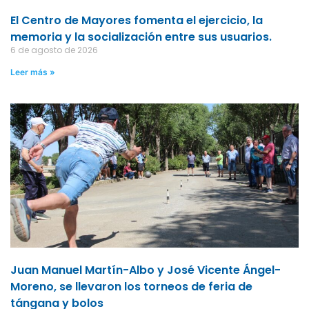
El Centro de Mayores fomenta el ejercicio, la
memoria y la socialización entre sus usuarios.
6 de agosto de 2026
Leer más »
Juan Manuel Martín-Albo y José Vicente Ángel-
Moreno, se llevaron los torneos de feria de
tángana y bolos