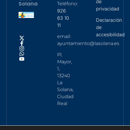
de
Solana
Teléfono:
privacidad
926
63 10
Declaración
11
de
accesibilidad
email:
ayuntamiento@lasolana.es
Pl.
Mayor,
1,
13240
La
Solana,
Ciudad
Real