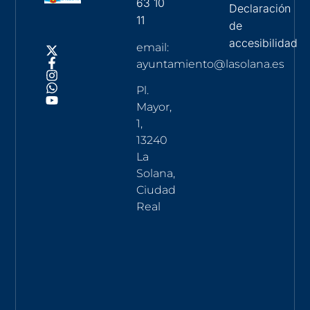
63 10
Declaración
11
de
accesibilidad
email:
ayuntamiento@lasolana.es
Pl.
Mayor,
1,
13240
La
Solana,
Ciudad
Real