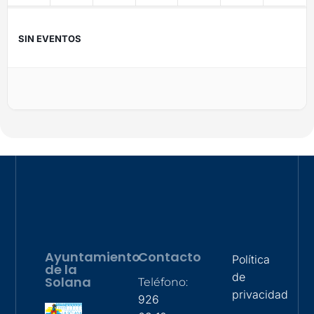
SIN EVENTOS
Ayuntamiento
Contacto
Política
de la
de
Solana
Teléfono:
privacidad
926