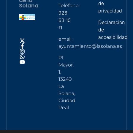
de la
de
Solana
Teléfono:
privacidad
926
63 10
Declaración
11
de
accesibilidad
email:
ayuntamiento@lasolana.es
Pl.
Mayor,
1,
13240
La
Solana,
Ciudad
Real