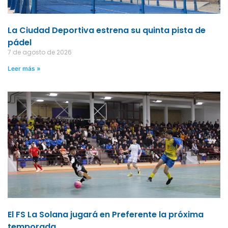
La Ciudad Deportiva estrena su quinta pista de
pádel
7 de agosto de 2026
Leer más »
El FS La Solana jugará en Preferente la próxima
temporada