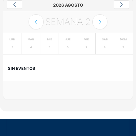
2026 AGOSTO
SEMANA
2
LUN
MAR
MIÉ
JUE
VIE
SÁB
DOM
3
4
5
6
7
8
9
SIN EVENTOS