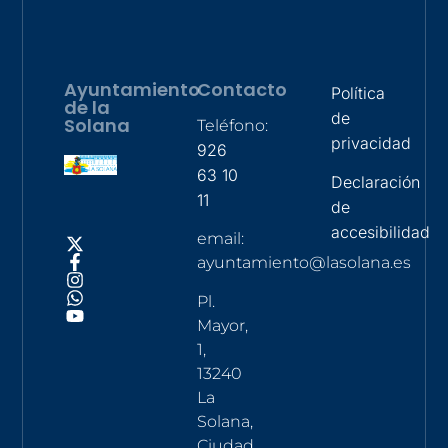
Ayuntamiento
Contacto
Política
de la
de
Solana
Teléfono:
privacidad
926
63 10
Declaración
11
de
accesibilidad
email:
ayuntamiento@lasolana.es
Pl.
Mayor,
1,
13240
La
Solana,
Ciudad