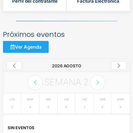
Perfil del contratante
Factura Electrónica
Próximos eventos
Ver Agenda
2026 AGOSTO
SEMANA
2
LUN
MAR
MIÉ
JUE
VIE
SÁB
DOM
3
4
5
6
7
8
9
SIN EVENTOS