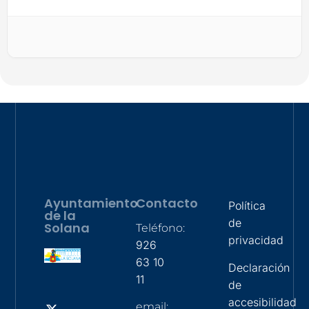
Ayuntamiento
Contacto
Política
de la
de
Solana
Teléfono:
privacidad
926
63 10
Declaración
11
de
accesibilidad
email: