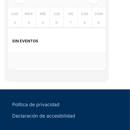
LUN
MAR
MIÉ
JUE
VIE
SÁB
DOM
3
4
5
6
7
8
9
SIN EVENTOS
Política de privacidad
Declaración de accesibilidad