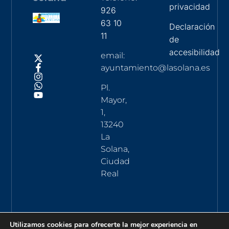
privacidad
926
63 10
Declaración
11
de
accesibilidad
email:
ayuntamiento@lasolana.es
Pl.
Mayor,
1,
13240
La
Solana,
Ciudad
Real
Utilizamos cookies para ofrecerte la mejor experiencia en