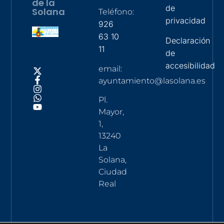
de la
de
Solana
Teléfono:
privacidad
926
63 10
Declaración
11
de
accesibilidad
email:
ayuntamiento@lasolana.es
Pl.
Mayor,
1,
13240
La
Solana,
Ciudad
Real