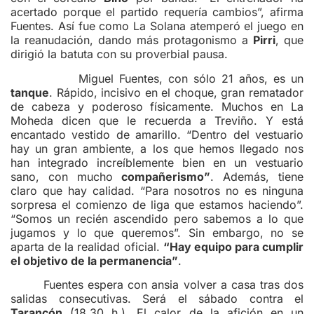
acertado porque el partido requería cambios”, afirma
Fuentes. Así fue como La Solana atemperó el juego en
la reanudación, dando más protagonismo a
Pirri
, que
dirigió la batuta con su proverbial pausa.
Miguel Fuentes, con sólo 21 años, es un
tanque
. Rápido, incisivo en el choque, gran rematador
de cabeza y poderoso físicamente. Muchos en La
Moheda dicen que le recuerda a Treviño. Y está
encantado vestido de amarillo. “Dentro del vestuario
hay un gran ambiente, a los que hemos llegado nos
han integrado increíblemente bien en un vestuario
sano, con mucho
compañerismo”
. Además, tiene
claro que hay calidad. “Para nosotros no es ninguna
sorpresa el comienzo de liga que estamos haciendo”.
“Somos un recién ascendido pero sabemos a lo que
jugamos y lo que queremos”. Sin embargo, no se
aparta de la realidad oficial.
“Hay equipo para cumplir
el objetivo de la permanencia”
.
Fuentes espera con ansia volver a casa tras dos
salidas consecutivas. Será el sábado contra el
Tarancón
(18,30 h.). El calor de la afición en un