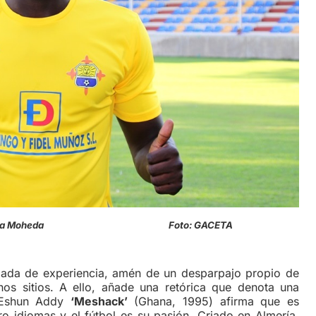
miseta en La Moheda Foto: GACETA
de experiencia, amén de un desparpajo propio de
s sitios. A ello, añade una retórica que denota una
 Eshun Addy
‘Meshack’
(Ghana, 1995) afirma que es
tro idiomas y el fútbol es su pasión. Criado en Almería,