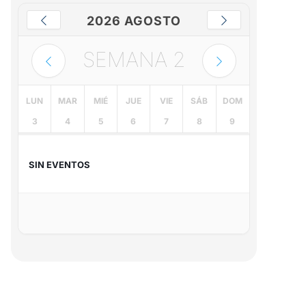
2026 AGOSTO
SEMANA
2
LUN
MAR
MIÉ
JUE
VIE
SÁB
DOM
3
4
5
6
7
8
9
SIN EVENTOS