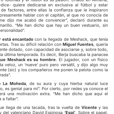
dice- quiere dedicarse en exclusiva al fútbol y estar
de factores, entre ellas la confianza que le inspiraron
xpresamente hablar con el capitán, al que no conocía de
me dijo me acabó de convencer”, declaró durante su
marillo. “Me han dicho que hay un buen vestuario, sin
ersonalidad”.
er está encantado
con la llegada de Meshack, que tenía
tas. Tras su difícil relación con
Miguel Fuentes
, quería
mente dotado, con capacidad de asociarse y, sobre todo,
ta última temporada. Es decir, Berja buscaba la panacea
que Meshack es su hombre
. El jugador, con un físico
a veloz, un ‘nueve’ puro pero versátil, y dijo algo muy
miente (sic) y los compañeros me ponen la pelota como la
rada”.
e La Moheda
, de su aura y cuya hierba natural luce
o, es genial para mí”. Por cierto, por redes ya conoce el
será una motivación extra. “Me han dicho que aquí el
a faltar”.
 llega de una tacada, tras la vuelta de
Vicente
y las
 del valenciano David Espinosa
‘Espi’
. Sobre el papel,