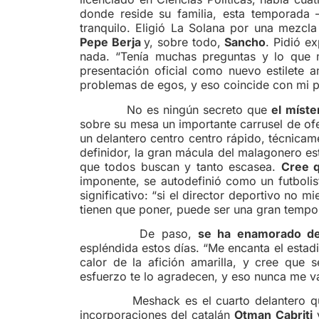
donde reside su familia, esta temporada –
tranquilo. Eligió La Solana por una mezcla 
Pepe Berja
y, sobre todo,
Sancho
. Pidió e
nada. “Tenía muchas preguntas y lo que 
presentación oficial como nuevo estilete a
problemas de egos, y eso coincide con mi p
No es ningún secreto que
el míst
sobre su mesa un importante carrusel de ofer
un delantero centro centro rápido, técnica
definidor, la gran mácula del malagonero es
que todos buscan y tanto escasea.
Cree 
imponente, se autodefinió como un futbolist
significativo: “si el director deportivo no 
tienen que poner, puede ser una gran tempo
De paso,
se ha enamorado d
espléndida estos días. “Me encanta el estadi
calor de la afición amarilla, y cree que 
esfuerzo te lo agradecen, y eso nunca me va 
Meshack es el cuarto delantero que
incorporaciones del catalán
Otman Cabriti
y