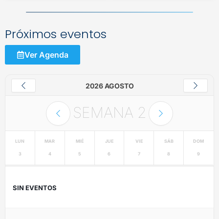
Próximos eventos
Ver Agenda
2026 AGOSTO
SEMANA
2
LUN
MAR
MIÉ
JUE
VIE
SÁB
DOM
3
4
5
6
7
8
9
SIN EVENTOS