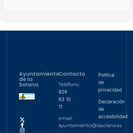
Ayuntamiento
Contacto
Política
de la
de
Solana
Teléfono:
privacidad
926
63 10
Declaración
11
de
accesibilidad
email:
ayuntamiento@lasolana.es