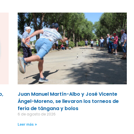
o,
Juan Manuel Martín-Albo y José Vicente
Ángel-Moreno, se llevaron los torneos de
feria de tángana y bolos
6 de agosto de 2026
Leer más »