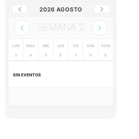
2026 AGOSTO
SEMANA
2
LUN
MAR
MIÉ
JUE
VIE
SÁB
DOM
3
4
5
6
7
8
9
SIN EVENTOS