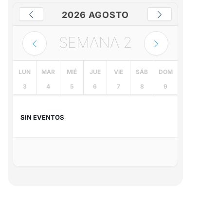
2026 AGOSTO
SEMANA
2
LUN
MAR
MIÉ
JUE
VIE
SÁB
DOM
3
4
5
6
7
8
9
SIN EVENTOS