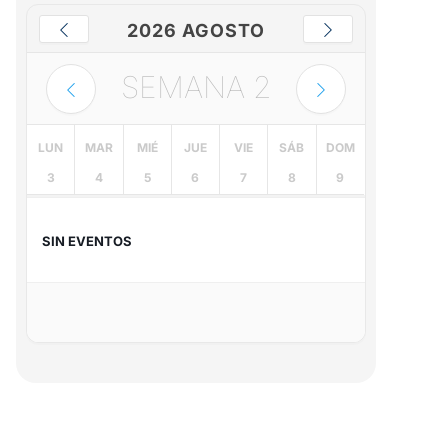
2026 AGOSTO
SEMANA
2
LUN
MAR
MIÉ
JUE
VIE
SÁB
DOM
3
4
5
6
7
8
9
SIN EVENTOS