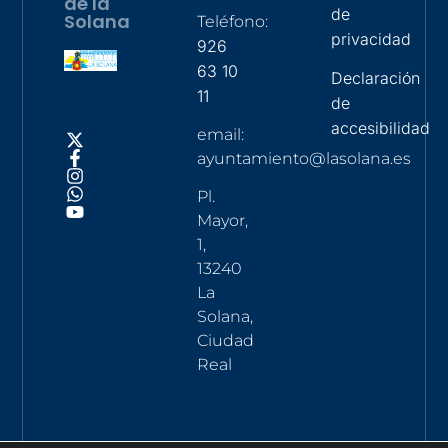
de la
de
Solana
Teléfono:
privacidad
926
63 10
Declaración
11
de
accesibilidad
email:
ayuntamiento@lasolana.es
Pl.
Mayor,
1,
13240
La
Solana,
Ciudad
Real