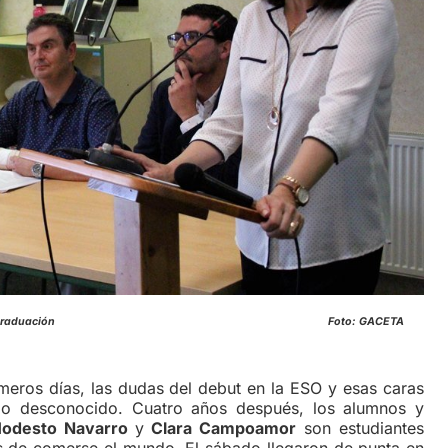
nez, durante el acto de graduación Foto: GACETA
meros días, las dudas del debut en la ESO y esas caras
lo desconocido. Cuatro años después, los alumnos y
odesto Navarro
y
Clara Campoamor
son estudiantes
 de comerse el mundo. El sábado llegaron de punta en