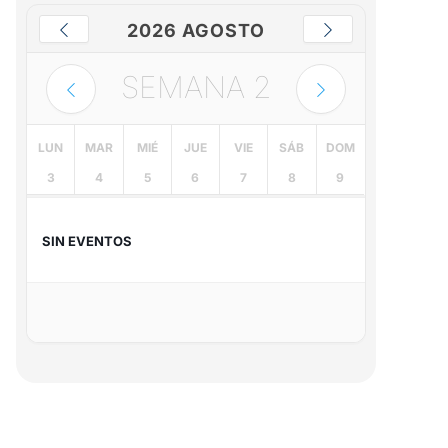
2026 AGOSTO
SEMANA
2
LUN
MAR
MIÉ
JUE
VIE
SÁB
DOM
3
4
5
6
7
8
9
SIN EVENTOS