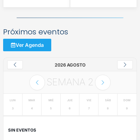
Próximos eventos
Ver Agenda
2026 AGOSTO
SEMANA
2
LUN
MAR
MIÉ
JUE
VIE
SÁB
DOM
3
4
5
6
7
8
9
SIN EVENTOS