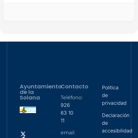
Ayuntamiento
Contacto
Política
de la
de
Solana
Teléfono:
privacidad
926
63 10
Declaración
11
de
accesibilidad
email: